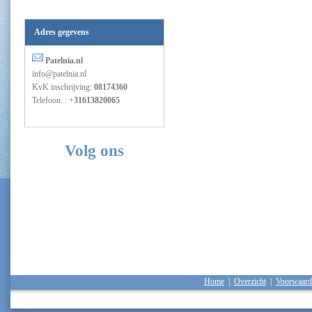
Adres gegevens
Patelnia.nl
info@patelnia.nl
KvK inschrijving:
08174360
Telefoon. : +
31613820065
Volg ons
Home
|
Overzicht
|
Voorwaard