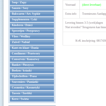
Soep / Zupy
Voorraad
(direct leverbaar)
Sauzen / Sosy
Bakwaren / Art. Sypkie
Extra info
Trzemieszno Aardapp
Supplementen / Leki
Levering binnen 3-5 (werk)dagen
Kinderen / Dzieci
Niet tevreden? Terugsturen kan bin
Specerijen / Przyprawy
Vlees / Wedliny
KvK inschrijving: 081743
Zuivel / Nabial
Kant-en-klaar / Dania
Condiment / Przetwory
Conserven / Konserwy
Banket / Pieczywo
Boeken / ksiazki
Tijdschriften / Prasa
Souveniers / Pamiatki
Cosmetica / Kosmetyki
Tassen / Torebki
Kerst / Swieta