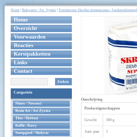
Home
|
Bakwaren / Art. Sypkie
|
Trzemieszno Skrobia ziemniaczana / Aardappelzetmeel
Home
Overzicht
Voorwaarden
Reacties
Kerstpakketten
Links
Contact
Zoeken
Categorieën
Omschrijving
Nieuw / Nowosci
Producteigenschappen
Resin Art / Art Zywica
Thee / Herbaty
Gewicht
500 g
Koffie / Kawy
Aant. paar
1
Snoepgoed / Słodycze