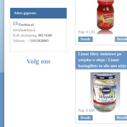
Adres gegevens
Patelnia.nl
info@patelnia.nl
Prijs:
€ 1,95
KvK inschrijving:
08174360
Details
Bestell
Telefoon. : +
31613820065
Lisner filety sledziowe po
wiejsku w oleju / Lisner
Volg ons
haringfilets in olie met uitje
Prijs:
€ 4,95
Details
Bestell