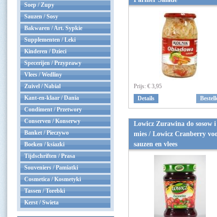
Soep / Zupy
Sauzen / Sosy
Bakwaren / Art. Sypkie
Supplementen / Leki
Kinderen / Dzieci
Specerijen / Przyprawy
Vlees / Wedliny
Zuivel / Nabial
Prijs:
€ 3,95
Kant-en-klaar / Dania
Details
Bestell
Condiment / Przetwory
Conserven / Konserwy
Lowicz Zurawina do sosow i
Banket / Pieczywo
mies / Lowicz Cranberry vo
sauzen en vlees
Boeken / ksiazki
Tijdschriften / Prasa
Souveniers / Pamiatki
Cosmetica / Kosmetyki
Tassen / Torebki
Kerst / Swieta