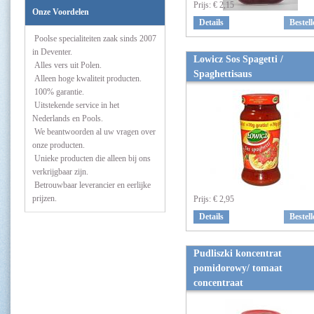
Prijs:
€ 2,15
Onze Voordelen
Details
Bestell
Poolse specialiteiten zaak sinds 2007
in Deventer.
Lowicz Sos Spagetti /
Alles vers uit Polen.
Spaghettisaus
Alleen hoge kwaliteit producten.
100% garantie.
Uitstekende service in het
Nederlands en Pools.
We beantwoorden al uw vragen over
onze producten.
Unieke producten die alleen bij ons
verkrijgbaar zijn.
Betrouwbaar leverancier en eerlijke
prijzen.
Prijs:
€ 2,95
Details
Bestell
Pudliszki koncentrat
pomidorowy/ tomaat
concentraat