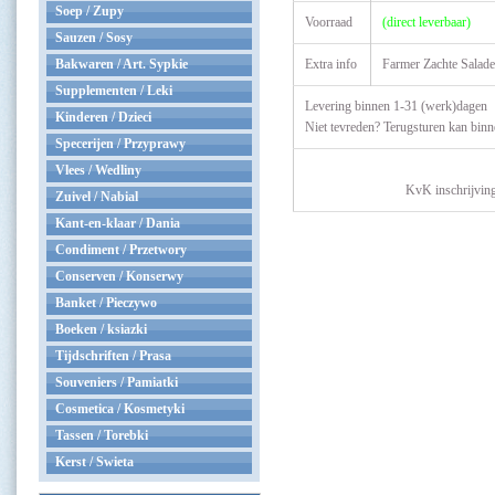
Soep / Zupy
Voorraad
(direct leverbaar)
Sauzen / Sosy
Bakwaren / Art. Sypkie
Extra info
Farmer Zachte Salade 
Supplementen / Leki
Levering binnen 1-31 (werk)dagen
Kinderen / Dzieci
Niet tevreden? Terugsturen kan bin
Specerijen / Przyprawy
Vlees / Wedliny
KvK inschrijvin
Zuivel / Nabial
Kant-en-klaar / Dania
Condiment / Przetwory
Conserven / Konserwy
Banket / Pieczywo
Boeken / ksiazki
Tijdschriften / Prasa
Souveniers / Pamiatki
Cosmetica / Kosmetyki
Tassen / Torebki
Kerst / Swieta