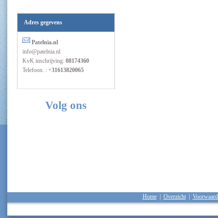
Adres gegevens
Patelnia.nl
info@patelnia.nl
KvK inschrijving:
08174360
Telefoon. : +
31613820065
Volg ons
Home
|
Overzicht
|
Voorwaard