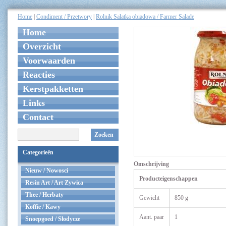
Home
|
Condiment / Przetwory
|
Rolnik Salatka obiadowa / Farmer Salade
Home
Overzicht
Voorwaarden
Reacties
Kerstpakketten
Links
Contact
Zoeken
Categorieën
Omschrijving
Nieuw / Nowosci
Producteigenschappen
Resin Art / Art Zywica
Thee / Herbaty
Gewicht
850 g
Koffie / Kawy
Aant. paar
1
Snoepgoed / Słodycze