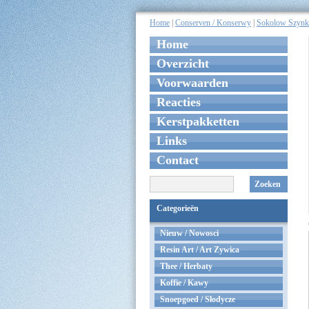
Home
|
Conserven / Konserwy
|
Sokolow Szynka
Home
Overzicht
Voorwaarden
Reacties
Kerstpakketten
Links
Contact
Zoeken
Categorieën
Nieuw / Nowosci
Resin Art / Art Zywica
Thee / Herbaty
Koffie / Kawy
Snoepgoed / Słodycze