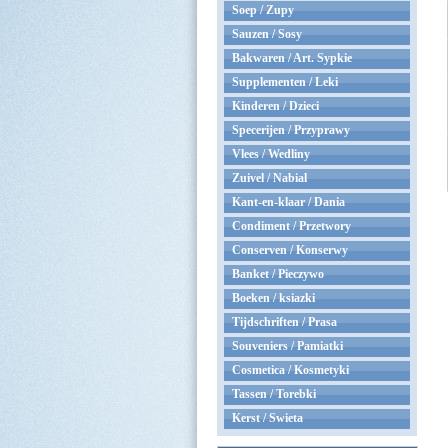
Soep / Zupy
Sauzen / Sosy
Bakwaren / Art. Sypkie
Supplementen / Leki
Kinderen / Dzieci
Specerijen / Przyprawy
Vlees / Wedliny
Zuivel / Nabial
Kant-en-klaar / Dania
Condiment / Przetwory
Conserven / Konserwy
Banket / Pieczywo
Boeken / ksiazki
Tijdschriften / Prasa
Souveniers / Pamiatki
Cosmetica / Kosmetyki
Tassen / Torebki
Kerst / Swieta