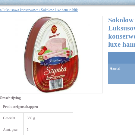
 Luksusowa konserwowa / Sokolow luxe ham in blik
Sokolow
Luksuso
konserw
luxe ham
Aantal
Omschrijving
Producteigenschappen
Gewicht
360 g
Aant. paar
1