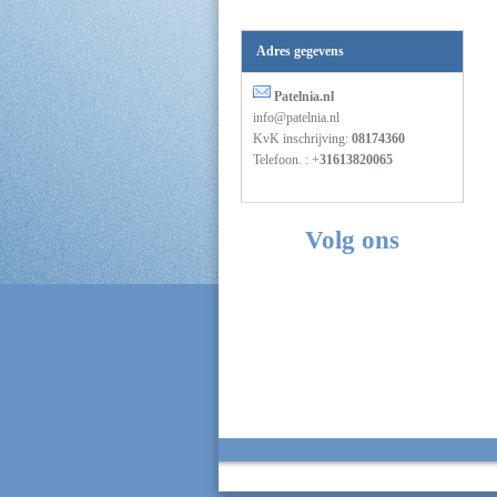
Adres gegevens
Patelnia.nl
info@patelnia.nl
KvK inschrijving:
08174360
Telefoon. : +
31613820065
Volg ons