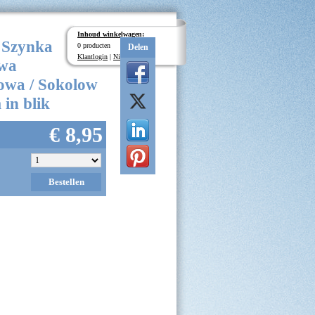
Inhoud winkelwagen:
 Szynka
0 producten
Delen
Klantlogin
|
Nieuwe klant
wa
owa / Sokolow
 in blik
€ 8,95
Bestellen