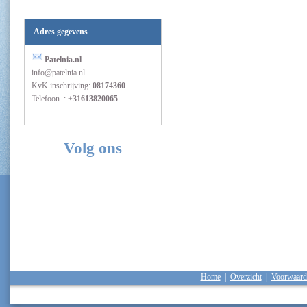
Adres gegevens
Patelnia.nl
info@patelnia.nl
KvK inschrijving:
08174360
Telefoon. : +
31613820065
Volg ons
Home
|
Overzicht
|
Voorwaard