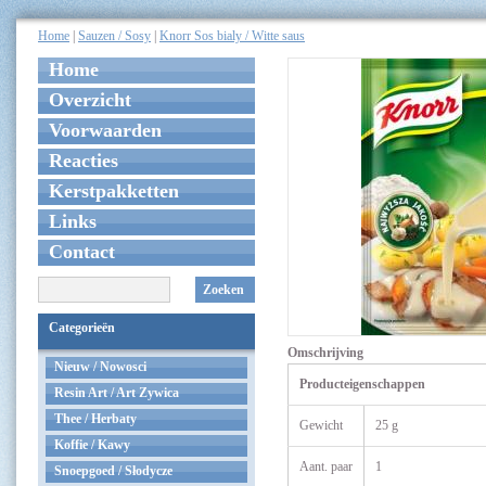
Home
|
Sauzen / Sosy
|
Knorr Sos bialy / Witte saus
Home
Overzicht
Voorwaarden
Reacties
Kerstpakketten
Links
Contact
Zoeken
Categorieën
Omschrijving
Nieuw / Nowosci
Producteigenschappen
Resin Art / Art Zywica
Thee / Herbaty
Gewicht
25 g
Koffie / Kawy
Aant. paar
1
Snoepgoed / Słodycze