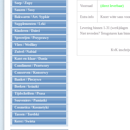
Soep / Zupy
Voorraad
(direct leverbaar)
Sauzen / Sosy
Bakwaren / Art. Sypkie
Extra info
Knorr witte saus voo
Supplementen / Leki
Levering binnen 1-31 (werk)dagen
Kinderen / Dzieci
Niet tevreden? Terugsturen kan bin
Specerijen / Przyprawy
Vlees / Wedliny
KvK inschrij
Zuivel / Nabial
Kant-en-klaar / Dania
Condiment / Przetwory
Conserven / Konserwy
Banket / Pieczywo
Boeken / ksiazki
Tijdschriften / Prasa
Souveniers / Pamiatki
Cosmetica / Kosmetyki
Tassen / Torebki
Kerst / Swieta