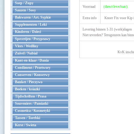
Soep / Zupy
Voorraad
(direct leverbaar)
Sauzen / Sosy
Bakwaren / Art. Sypkie
Extra info
Knorr Fix voor Kip i
Supplementen / Leki
Levering binnen 1-31 (werk)dagen
Kinderen / Dzieci
Niet tevreden? Terugsturen kan bin
Specerijen / Przyprawy
Vlees / Wedliny
KvK inschr
Zuivel / Nabial
Kant-en-klaar / Dania
Condiment / Przetwory
Conserven / Konserwy
Banket / Pieczywo
Boeken / ksiazki
Tijdschriften / Prasa
Souveniers / Pamiatki
Cosmetica / Kosmetyki
Tassen / Torebki
Kerst / Swieta