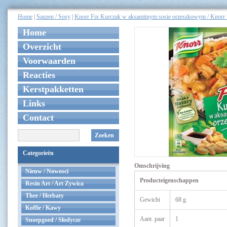
Home
|
Sauzen / Sosy
|
Knorr Fix Kurczak w aksamitnym sosie orzeszkowym / Knorr F
Home
Overzicht
Voorwaarden
Reacties
Kerstpakketten
Links
Contact
Zoeken
Categorieën
Omschrijving
Nieuw / Nowosci
Producteigenschappen
Resin Art / Art Zywica
Thee / Herbaty
Gewicht
68 g
Koffie / Kawy
Aant. paar
1
Snoepgoed / Słodycze