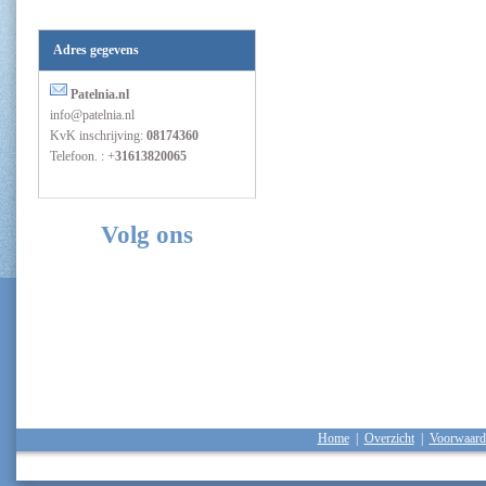
Adres gegevens
Patelnia.nl
info@patelnia.nl
KvK inschrijving:
08174360
Telefoon. : +
31613820065
Volg ons
Home
|
Overzicht
|
Voorwaard