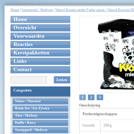
Home
|
Snoepgoed / Słodycze
|
Wawel Koeien zachte Fudge snoep / Wawel Krowka M
Home
Overzicht
Voorwaarden
Reacties
Kerstpakketten
Links
Contact
Zoeken
Categorieën
1
2
3
Nieuw / Nowosci
Omschrijving
Resin Art / Art Zywica
Producteigenschappen
Thee / Herbaty
Koffie / Kawy
Gewicht
250 g
Snoepgoed / Słodycze