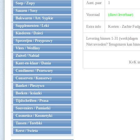
Aant. paar
1
Soep / Zupy
Sauzen / Sosy
Voorraad
(direct leverbaar)
Bakwaren / Art. Sypkie
Supplementen / Leki
Extra info
Koeien - Zachte Fudge
Kinderen / Dzieci
Levering binnen 1-31 (werk)dagen
Specerijen / Przyprawy
Niet tevreden? Terugsturen kan bin
Vlees / Wedliny
Zuivel / Nabial
KvK in
Kant-en-klaar / Dania
Condiment / Przetwory
Conserven / Konserwy
Banket / Pieczywo
Boeken / ksiazki
Tijdschriften / Prasa
Souveniers / Pamiatki
Cosmetica / Kosmetyki
Tassen / Torebki
Kerst / Swieta