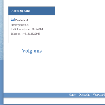
Adres gegevens
Patelnia.nl
info@patelnia.nl
KvK inschrijving:
08174360
Telefoon. : +
31613820065
Volg ons
Home
|
Overzicht
|
Voorwaard