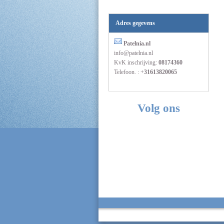
Adres gegevens
Patelnia.nl
info@patelnia.nl
KvK inschrijving:
08174360
Telefoon. : +
31613820065
Volg ons