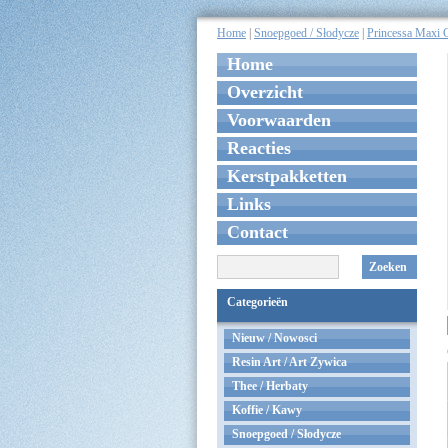
Home
|
Snoepgoed / Słodycze
|
Princessa Maxi 
Home
Overzicht
Voorwaarden
Reacties
Kerstpakketten
Links
Contact
Zoeken
Categorieën
Nieuw / Nowosci
Resin Art / Art Zywica
Thee / Herbaty
Koffie / Kawy
Snoepgoed / Słodycze