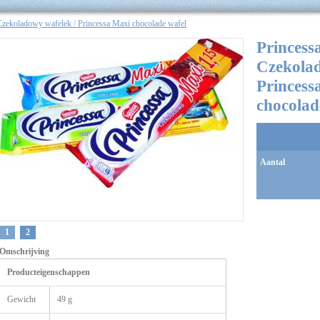
Czekoladowy wafelek / Princessa Maxi chocolade wafel
Princess
Czekolad
Princess
chocolad
Aantal
1
2
Omschrijving
Producteigenschappen
Gewicht
49 g