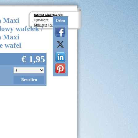
Inhoud winkelwagen:
a Maxi
0 producten
Delen
Klantlogin
|
Nieuwe klant
owy wafelek /
a Maxi
e wafel
€ 1,95
Bestellen