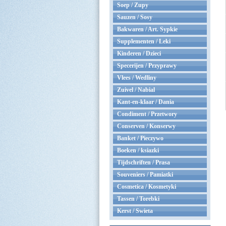
Soep / Zupy
Sauzen / Sosy
Bakwaren / Art. Sypkie
Supplementen / Leki
Kinderen / Dzieci
Specerijen / Przyprawy
Vlees / Wedliny
Zuivel / Nabial
Kant-en-klaar / Dania
Condiment / Przetwory
Conserven / Konserwy
Banket / Pieczywo
Boeken / ksiazki
Tijdschriften / Prasa
Souveniers / Pamiatki
Cosmetica / Kosmetyki
Tassen / Torebki
Kerst / Swieta