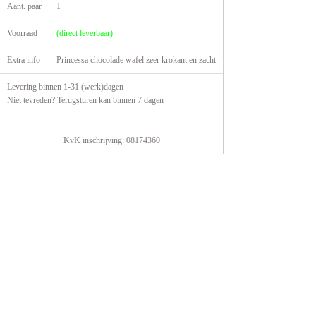
Aant. paar
1
Voorraad
(direct leverbaar)
Extra info
Princessa chocolade wafel zeer krokant en zacht
Levering binnen 1-31 (werk)dagen
Niet tevreden? Terugsturen kan binnen 7 dagen
KvK inschrijving: 08174360