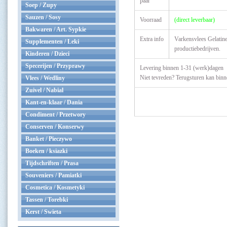
paar
Soep / Zupy
Sauzen / Sosy
Voorraad
(direct leverbaar)
Bakwaren / Art. Sypkie
Extra info
Varkensvlees Gelatine
Supplementen / Leki
productiebedrijven.
Kinderen / Dzieci
Specerijen / Przyprawy
Levering binnen 1-31 (werk)dagen
Niet tevreden? Terugsturen kan bin
Vlees / Wedliny
Zuivel / Nabial
Kant-en-klaar / Dania
Condiment / Przetwory
Conserven / Konserwy
Banket / Pieczywo
Boeken / ksiazki
Tijdschriften / Prasa
Souveniers / Pamiatki
Cosmetica / Kosmetyki
Tassen / Torebki
Kerst / Swieta