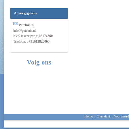
Adres gegevens
Patelnia.nl
info@patelnia.nl
KvK inschrijving:
08174360
Telefoon. : +
31613820065
Volg ons
Home
|
Overzicht
|
Voorwaard