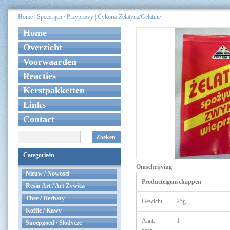
Home
|
Specerijen / Przyprawy
|
Cykoria Zelatyna/Gelatine
Home
Overzicht
Voorwaarden
Reacties
Kerstpakketten
Links
Contact
Zoeken
Categorieën
Omschrijving
Nieuw / Nowosci
Producteigenschappen
Resin Art / Art Zywica
Thee / Herbaty
Gewicht
25g
Koffie / Kawy
Aant.
1
Snoepgoed / Słodycze