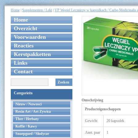
Home
|
Supplementen / Leki
|
VP Wegiel Leczniczy w kapsulkach / Carbo Medicinalis 
Home
Overzicht
Voorwaarden
Reacties
Kerstpakketten
Links
Contact
Zoeken
Categorieën
Omschrijving
Nieuw / Nowosci
Producteigenschappen
Resin Art / Art Zywica
Thee / Herbaty
Gewicht
20 kapsulek
Koffie / Kawy
Aant. paar
1
Snoepgoed / Słodycze