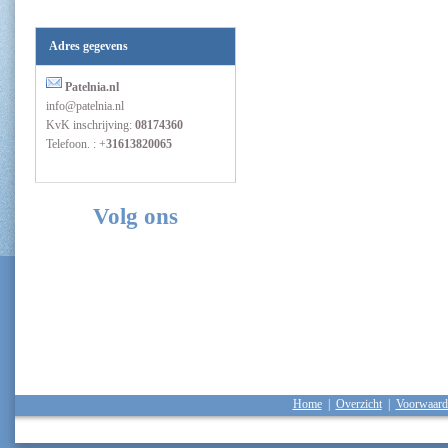
Adres gegevens
Patelnia.nl
info@patelnia.nl
KvK inschrijving:
08174360
Telefoon. : +
31613820065
Volg ons
Home
|
Overzicht
|
Voorwaard