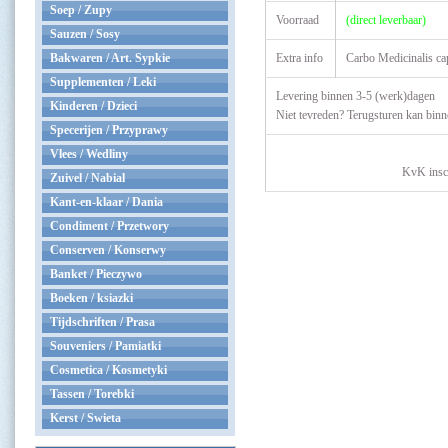
Soep / Zupy
Voorraad
(direct leverbaar)
Sauzen / Sosy
Bakwaren / Art. Sypkie
Extra info
Carbo Medicinalis cap
Supplementen / Leki
Levering binnen 3-5 (werk)dagen
Kinderen / Dzieci
Niet tevreden? Terugsturen kan bin
Specerijen / Przyprawy
Vlees / Wedliny
KvK insc
Zuivel / Nabial
Kant-en-klaar / Dania
Condiment / Przetwory
Conserven / Konserwy
Banket / Pieczywo
Boeken / ksiazki
Tijdschriften / Prasa
Souveniers / Pamiatki
Cosmetica / Kosmetyki
Tassen / Torebki
Kerst / Swieta