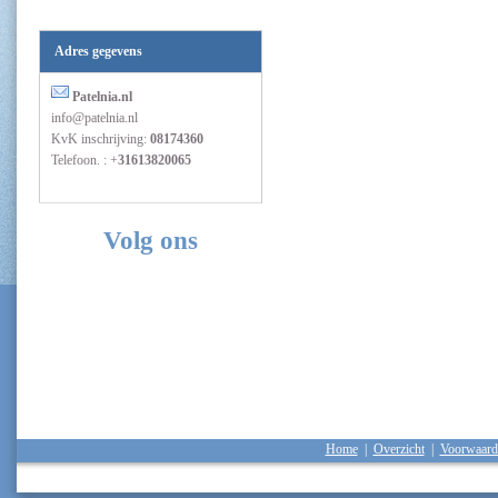
Adres gegevens
Patelnia.nl
info@patelnia.nl
KvK inschrijving:
08174360
Telefoon. : +
31613820065
Volg ons
Home
|
Overzicht
|
Voorwaard