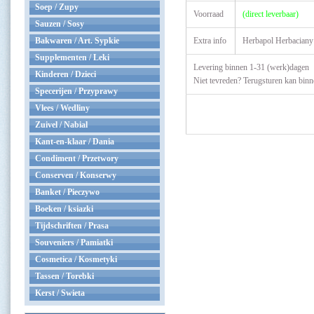
Soep / Zupy
Voorraad
(direct leverbaar)
Sauzen / Sosy
Bakwaren / Art. Sypkie
Extra info
Herbapol Herbaciany 
Supplementen / Leki
Levering binnen 1-31 (werk)dagen
Kinderen / Dzieci
Niet tevreden? Terugsturen kan bin
Specerijen / Przyprawy
Vlees / Wedliny
Zuivel / Nabial
Kant-en-klaar / Dania
Condiment / Przetwory
Conserven / Konserwy
Banket / Pieczywo
Boeken / ksiazki
Tijdschriften / Prasa
Souveniers / Pamiatki
Cosmetica / Kosmetyki
Tassen / Torebki
Kerst / Swieta