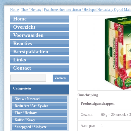
Home
|
Thee / Herbaty
|
Frambozenthee met citroen / Herbapol Herbaciany Ogrod Malin
Home
Overzicht
Voorwaarden
Reacties
Kerstpakketten
Links
Contact
Zoeken
Categorieën
Omschrijving
Nieuw / Nowosci
Producteigenschappen
Resin Art / Art Zywica
Thee / Herbaty
Gewicht
60 g = 20 torebek x 3
Koffie / Kawy
Aant. paar
1
Snoepgoed / Słodycze